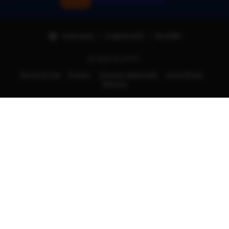
Indonesia | English (US) | Rp (IDR)
© 2025 SLOT777.
Terms of Use
Privacy
Interest-based ads
Local Shops
Regions