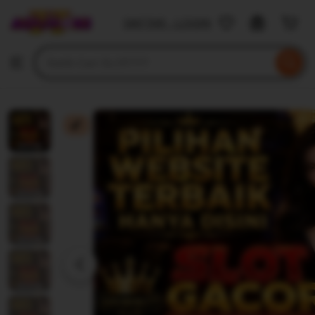
SLOT777
DAFTAR - LOGIN
Skip
to
Search
Browse
ontent
for
items
or
shops