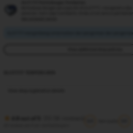
SLOT777 Perlindungan Pembelian
Berbelanja dengan percaya diri di SLOT777, mengetahui jika 
pesanan, kami siap membantu Anda untuk semua pembelia
see program terms
SLOT777 mengimbangi emisi karbon dari pengiriman dan pengemasa
View additional shop policies
SLOT777 TERPERCAYA
View shop registration details
(10.5K reviews)
4.9 out of 5
5/5
5/5
Item quality
All reviews are from verified buyers