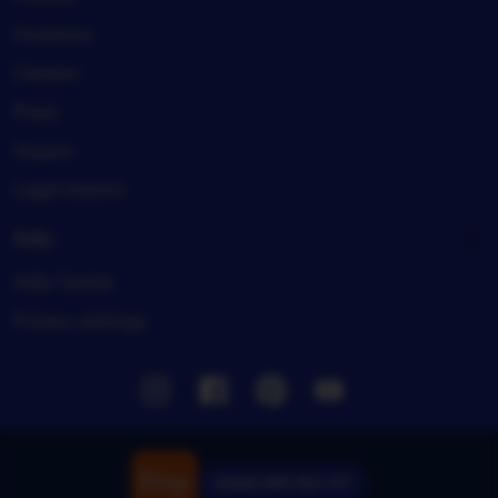
Investors
Careers
Press
Impact
Legal imprint
Help
Help Center
Privacy settings
Instagram
Facebook
Pinterest
Youtube
Unduh APK Slot 777