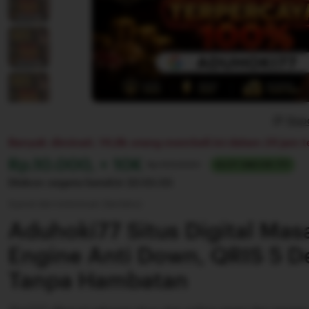
Repo
Banyak diminati. 14,6k orang membeli ini dalam 24 jam te
Harga:
Rp.10.000, + 10K
Normal:
Rp 100.000+
SLOT GACOR 777
Diskon segera berahir
22:55:55
Syarat dan ketentuan (berlaku)
Aduhoki77 Situs Digital Masa
Engine Anti Down, QRIS 5 D
Tanpa Hambatan