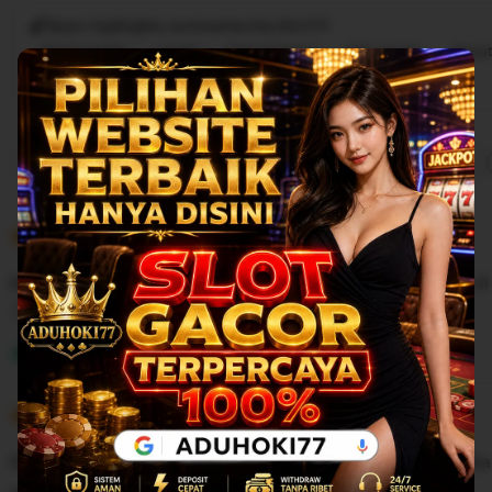
Buyer highlights, summarized by Slot777
Great quality
Lovely
Fast shipping
Gift-worthy
Beaut
Cute
Filter
Quality (90)
Shipping & Packaging (60)
Appearance (50)
by
category
5
5
Recommends
This item
out
of
Baru pertama kali daftar , sudah dikasih maxwin besar di
5
stars
L
i
Emma
Sep 9, 2025
s
5
t
5
Recommends
This item
out
i
of
Bukan kaleng kaleng ini situs slot777, sudah deposit sek
5
n
stars
garansi untuk mencoba lagi!